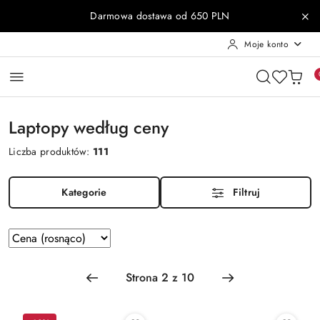
Przejdź do treści głównej
Przejdź do wyszukiwarki
Przejdź do moje konto
Przejdź do menu głównego
Przejdź do stopki
Darmowa dostawa od 650 PLN
Moje konto
Laptopy według ceny
Liczba produktów:
111
Kategorie
Filtruj
Zastosowano
Sortuj
według
sortowanie:
Cena
(rosnąco).