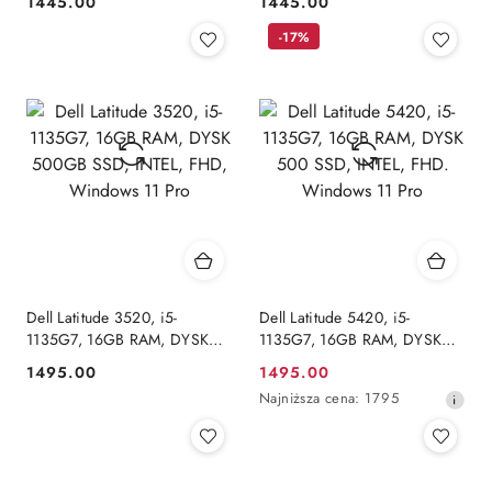
1445.00
1445.00
Cena:
Cena:
Windows 11 Pro
Windows 11 Home
-17%
Dell Latitude 3520, i5-
Dell Latitude 5420, i5-
1135G7, 16GB RAM, DYSK
1135G7, 16GB RAM, DYSK
500GB SSD, INTEL, FHD,
500 SSD, INTEL, FHD.
1495.00
1495.00
Cena:
Cena
Windows 11 Pro
Windows 11 Pro
Najniższa
Najniższa cena:
1795
promocyjna:
cena
z
30
dni