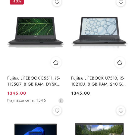
-13%
Fujitsu LIFEBOOK E5511, i5-
Fujitsu LIFEBOOK U7510, i5-
1135G7, 8 GB RAM, DYSK
10210U, 8 GB RAM, 240 GB
240 GB SSD, INTEL, FHD,
SSD, FHD, Windows 11 Pro
1345.00
1345.00
Cena
Cena:
WINDOWS 11 PRO
Najniższa
Najniższa cena:
1545
promocyjna:
cena
z
30
dni
przed
obniżką