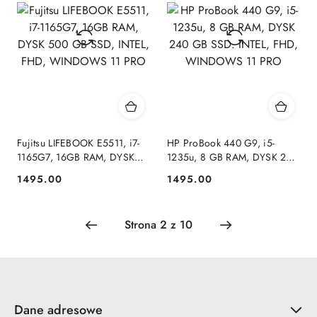
przed
obniżką
Fujitsu LIFEBOOK E5511, i7-
HP ProBook 440 G9, i5-
1165G7, 16GB RAM, DYSK
1235u, 8 GB RAM, DYSK 240
500 GB SSD, INTEL, FHD,
GB SSD. INTEL, FHD,
1495.00
1495.00
Cena:
Cena:
WINDOWS 11 PRO
WINDOWS 11 PRO
Dane adresowe