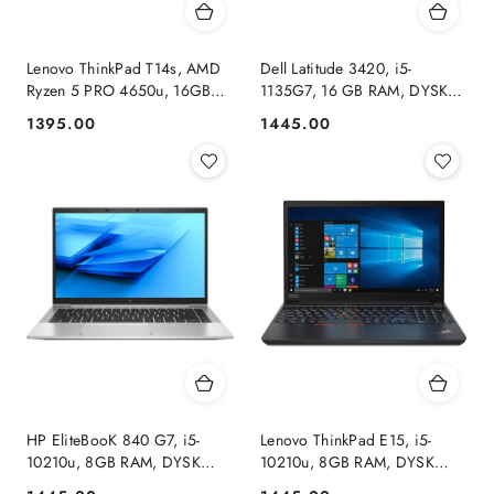
Lenovo ThinkPad T14s, AMD
Dell Latitude 3420, i5-
Ryzen 5 PRO 4650u, 16GB
1135G7, 16 GB RAM, DYSK
RAM, DYSK 240GB SSD,
500 GB SSD, INTEL, FHD,
1395.00
1445.00
Cena:
Cena:
FHD, DOTYK, Windows 11
WINDOWS 11 PRO
Pro
HP EliteBooK 840 G7, i5-
Lenovo ThinkPad E15, i5-
10210u, 8GB RAM, DYSK
10210u, 8GB RAM, DYSK
240GB SSD, INTEL, FHD,
240GB SSD, INTEL, FHD,