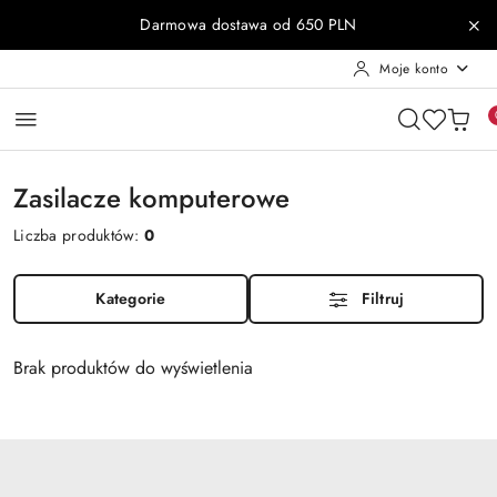
Przejdź do treści głównej
Przejdź do wyszukiwarki
Przejdź do moje konto
Przejdź do menu głównego
Przejdź do stopki
Darmowa dostawa od 650 PLN
Moje konto
Zasilacze komputerowe
Liczba produktów:
0
Kategorie
Filtruj
Brak produktów do wyświetlenia