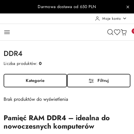
Przejdź do treści głównej
Przejdź do wyszukiwarki
Przejdź do moje konto
Przejdź do menu głównego
Przejdź do stopki
Darmowa dostawa od 650 PLN
Moje konto
DDR4
Liczba produktów:
0
Kategorie
Filtruj
Brak produktów do wyświetlenia
Pamięć RAM DDR4 – idealna do
nowoczesnych komputerów