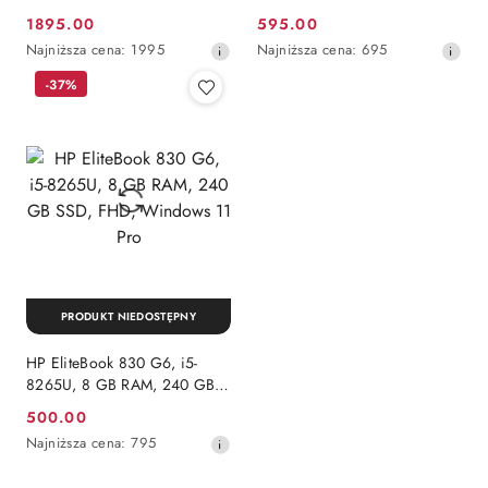
DYSK 500 GB SSD, INTEL,
SSD, INTEL, FHD.
1895.00
595.00
Cena
Cena
FHD, WINDOWS 11 PRO
WINDOWS 11 HOME
Najniższa
Najniższa
Najniższa cena:
1995
Najniższa cena:
695
promocyjna:
promocyjna:
cena
cena
-37%
z
z
30
30
dni
dni
przed
przed
obniżką
obniżką
PRODUKT NIEDOSTĘPNY
HP EliteBook 830 G6, i5-
8265U, 8 GB RAM, 240 GB
SSD, FHD, Windows 11 Pro
500.00
Cena
Najniższa
Najniższa cena:
795
promocyjna:
cena
z