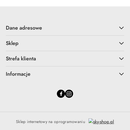
30
dni
przed
obniżką
Dane adresowe
Sklep
Strefa klienta
Informacje
Sklep internetowy na oprogramowaniu