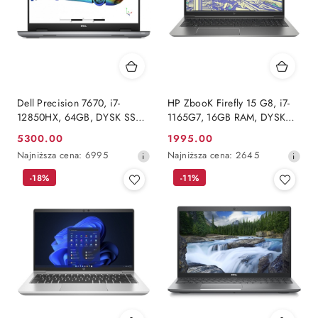
Dell Precision 7670, i7-
HP ZbooK Firefly 15 G8, i7-
12850HX, 64GB, DYSK SSD 1
1165G7, 16GB RAM, DYSK
TB, NVIDIA RTX A2000,
500 GB SSD, NVIDIA T500,
5300.00
1995.00
Cena
Cena
WUXGA, Windows 11 Pro
FHD, Windows 11 Pro
Najniższa
Najniższa
Najniższa cena:
6995
Najniższa cena:
2645
promocyjna:
promocyjna:
cena
cena
-18%
-11%
z
z
30
30
dni
dni
przed
przed
obniżką
obniżką