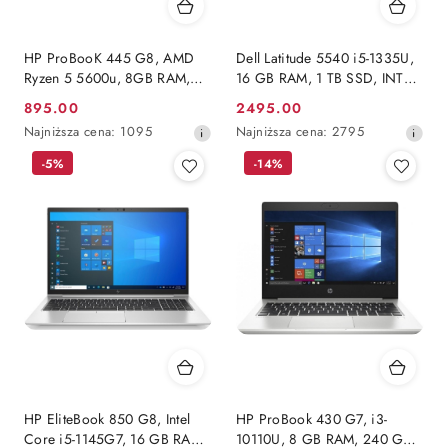
HP ProBooK 445 G8, AMD
Dell Latitude 5540 i5-1335U,
Ryzen 5 5600u, 8GB RAM,
16 GB RAM, 1 TB SSD, INTEL,
DYSK 240 GB SSD, FHD,
FHD, WINDOWS 11 PRO
895.00
2495.00
Cena
Cena
Windows 11 Pro
Najniższa
Najniższa
Najniższa cena:
1095
Najniższa cena:
2795
promocyjna:
promocyjna:
cena
cena
-5%
-14%
z
z
30
30
dni
dni
przed
przed
obniżką
obniżką
HP EliteBook 850 G8, Intel
HP ProBook 430 G7, i3-
Core i5-1145G7, 16 GB RAM,
10110U, 8 GB RAM, 240 GB