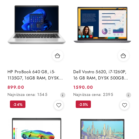
HP ProBook 640 G8, i5-
Dell Vostro 5620, i7-1260P,
1135G7, 16GB RAM, DYSK
16 GB RAM, DYSK 500GB
240GB SSD, INTEL, FHD,
SSD, INTEL, WUXGA,
899.00
1590.00
Cena
Cena
Windows 11 Pro
WINDOWS 11 PRO
Najniższa
Najniższa
Najniższa cena:
1545
Najniższa cena:
2395
promocyjna:
promocyjna:
cena
cena
-24%
-25%
z
z
30
30
dni
dni
przed
przed
obniżką
obniżką