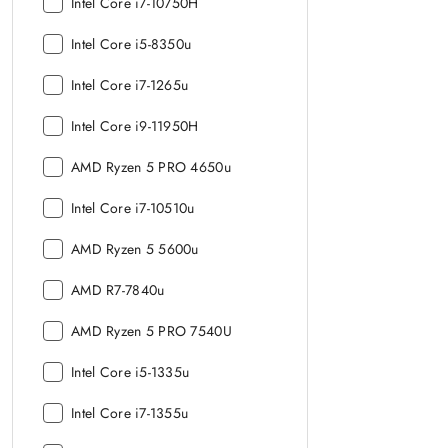
Model
Intel Core i7-10750H
procesora:
Model
Intel Core i5-8350u
procesora:
Model
Intel Core i7-1265u
procesora:
Model
Intel Core i9-11950H
procesora:
Model
AMD Ryzen 5 PRO 4650u
procesora:
Model
Intel Core i7-10510u
procesora:
Model
AMD Ryzen 5 5600u
procesora:
Model
AMD R7-7840u
procesora:
Model
AMD Ryzen 5 PRO 7540U
procesora:
Model
Intel Core i5-1335u
procesora:
Model
Intel Core i7-1355u
procesora: