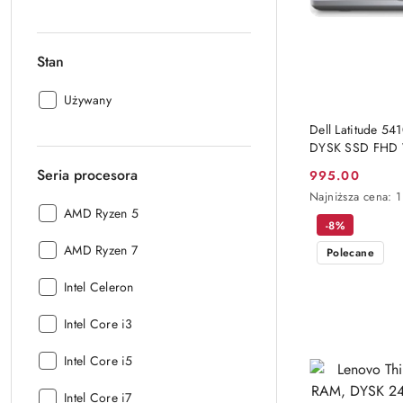
Stan
Stan:
Używany
Dell Latitude 
DYSK SSD FHD
Seria procesora
995.00
Cena
Najniższa
Najniższa cena:
1
promocyjna:
cena
Seria
AMD Ryzen 5
-8%
z
procesora:
30
Seria
AMD Ryzen 7
Polecane
dni
procesora:
przed
Seria
Intel Celeron
obniżką
procesora:
Seria
Intel Core i3
procesora:
Seria
Intel Core i5
procesora:
Seria
Intel Core i7