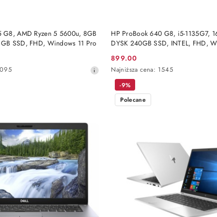
DO KOSZYKA
DO KOSZYKA
 G8, AMD Ryzen 5 5600u, 8GB
HP ProBook 640 G8, i5-1135G7, 
GB SSD, FHD, Windows 11 Pro
DYSK 240GB SSD, INTEL, FHD, W
899.00
Cena
Najniższa
1095
Najniższa cena:
1545
promocyjna:
cena
-9%
z
30
Polecane
dni
przed
obniżką