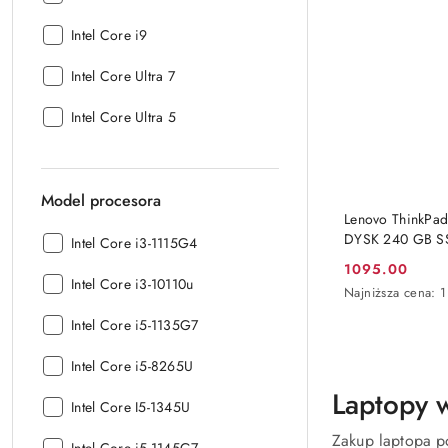
procesora:
Seria
Intel Core i9
procesora:
Seria
Intel Core Ultra 7
procesora:
Seria
Intel Core Ultra 5
procesora:
Model procesora
Lenovo ThinkPad
DYSK 240 GB SS
Model
Intel Core i3-1115G4
procesora:
1095.00
Cena
Model
Intel Core i3-10110u
Najniższa
Najniższa cena:
1
promocyjna:
procesora:
cena
Model
Intel Core i5-1135G7
z
procesora:
30
dni
Model
Intel Core i5-8265U
przed
procesora:
Laptopy 
obniżką
Model
Intel Core I5-1345U
procesora:
Zakup laptopa p
Model