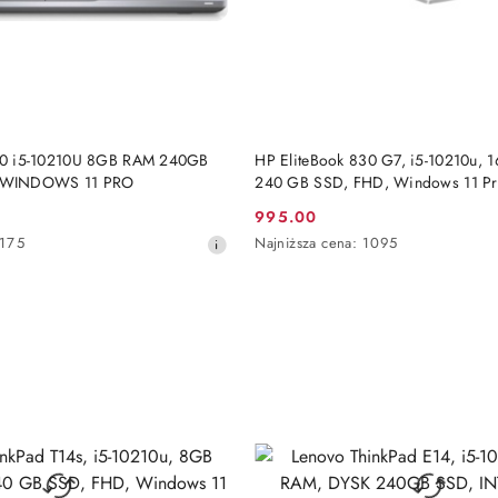
DO KOSZYKA
DO KOSZYKA
5410 i5-10210U 8GB RAM 240GB
HP EliteBook 830 G7, i5-10210u, 
 WINDOWS 11 PRO
240 GB SSD, FHD, Windows 11 P
995.00
Cena
Najniższa
175
Najniższa cena:
1095
promocyjna:
cena
z
30
dni
przed
obniżką