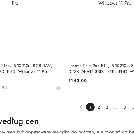
DO KOSZYKA
DO KOSZYKA
 T14s, i5-10210u, 8GB RAM,
Lenovo ThinkPad E14, i5-10210u,
D, FHD, Windows 11 Pro
DYSK 240GB SSD, INTEL, FHD, W
1145.00
Cena:
195
...
1
2
3
10
według cen
owinien być dopasowany nie tylko do potrzeb, ale również do bu