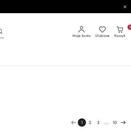
Moje konto
Ulubione
Koszyk
...
1
2
3
10