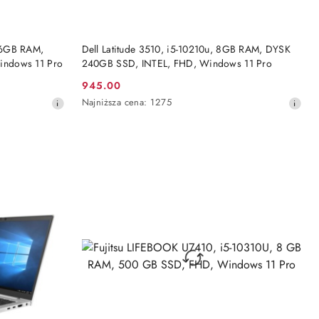
DO KOSZYKA
16GB RAM,
Dell Latitude 3510, i5-10210u, 8GB RAM, DYSK
indows 11 Pro
240GB SSD, INTEL, FHD, Windows 11 Pro
945.00
Cena
Najniższa
Najniższa cena:
1275
promocyjna:
cena
z
30
dni
przed
obniżką