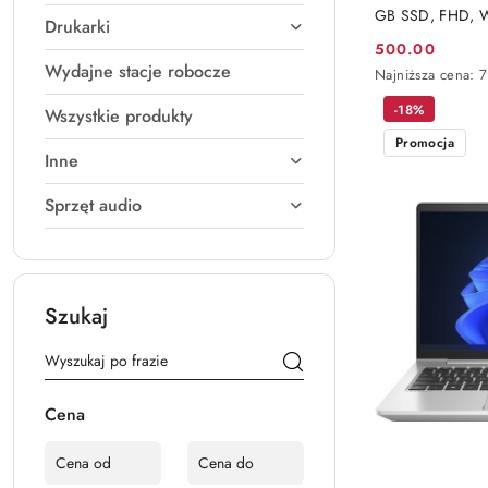
GB SSD, FHD, W
Drukarki
500.00
Cena
Wydajne stacje robocze
Najniższa
Najniższa cena:
promocyjna:
cena
-18%
z
Wszystkie produkty
30
Promocja
dni
Inne
przed
obniżką
Sprzęt audio
Szukaj
Cena