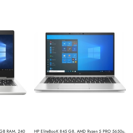
DO KOSZYKA
 GB RAM, 240
HP EliteBooK 845 G8, AMD Ryzen 5 PRO 5650u,