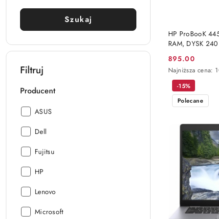
Szukaj
HP ProBooK 445
RAM, DYSK 240 
895.00
Cena
Filtruj
Najniższa
Najniższa cena:
promocyjna:
cena
-15%
z
Producent
30
Polecane
dni
Producent:
ASUS
przed
obniżką
Producent:
Dell
Producent:
Fujitsu
Producent:
HP
Producent:
Lenovo
Producent:
Microsoft