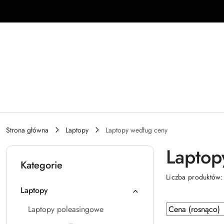
Przejdź do treści głównej
Przejdź do wyszukiwarki
Przejdź do moje konto
Przejdź do menu głównego
Przejdź do stopki
Strona główna
Laptopy
Laptopy według ceny
Laptop
Kategorie
Liczba produktów
Laptopy
Zastosowano
Sortuj
Laptopy poleasingowe
według
sortowanie: