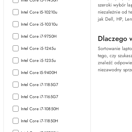
Intel Core i5-1145G7
szeroki wybór la
procesora:
niezależnie od t
Model
Intel Core I5-10210u
procesora:
jak Dell, HP, Le
Model
Intel Core i5-10310u
procesora:
Model
Intel Core i7-9750H
Dlaczego 
procesora:
Model
Sortowanie lapt
Intel Core i5-1245u
procesora:
tego, czy szuka
Model
Intel Core i5-1235u
znaleźć odpowied
procesora:
niezawodny sprzę
Model
Intel Core I5-9400H
procesora:
Model
Intel Core i7-1185G7
procesora:
Model
Intel Core i7-1165G7
procesora:
Model
Intel Core i7-10850H
procesora:
Model
Intel Core i7-11850H
procesora: