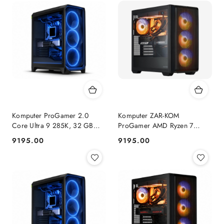
Komputer ProGamer 2.0
Komputer ZAR-KOM
Core Ultra 9 285K, 32 GB
ProGamer AMD Ryzen 7
RAM, 1 TB SSD, RTX™ 5070,
9800x3D RTX 5070 1TB
9195.00
9195.00
Cena:
Cena:
WINDOWS 11
NVMe 32 GB RAM Windows
11 Pro