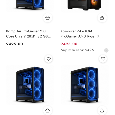
Komputer ProGamer 2.0
Komputer ZAR-KOM
Core Ultra 9 285K, 32 GB
ProGamer AMD Ryzen 7
RAM, 1 TB SSD, RX™ 9070
9800x3D Radeon 9070xt 1TB
9495.00
9495.00
Cena:
Cena
XT, WINDOWS 11
NVMe 32 GB RAM Windows
Najniższa
Najniższa cena:
9495
11 Pro
promocyjna:
cena
z
30
dni
przed
obniżką