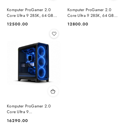
Komputer ProGamer 2.0
Komputer ProGamer 2.0
Core Ultra 9 285K, 64 GB
Core Ultra 9 285K, 64 GB
RAM, 2 TB SSD, RTX™ 5070,
RAM, 2 TB SSD, RX™ 9070
12500.00
12800.00
Cena:
Cena:
WINDOWS 11
XT, WINDOWS 11
Komputer ProGamer 2.0
Core Ultra 9
285K/64GB/2TB/RTX
16290.00
Cena:
5080/W11