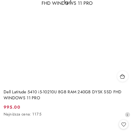
Dell Latitude 5410 i5-10210U 8GB RAM 240GB DYSK SSD FHD
WINDOWS 11 PRO
995.00
Cena
Najniższa
Najniższa cena:
1175
promocyjna:
cena
z
30