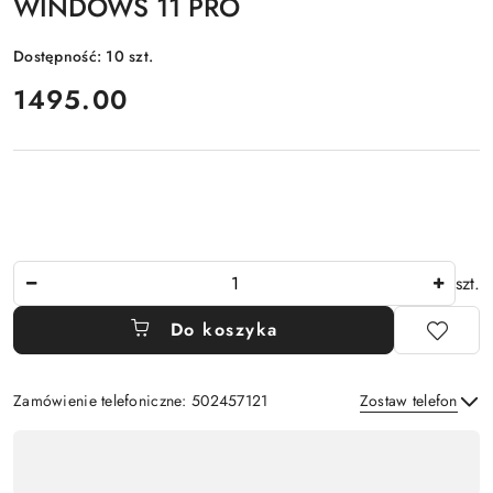
WINDOWS 11 PRO
Dostępność:
10
szt.
cena:
1495.00
Ilość
szt.
Do koszyka
Zamówienie telefoniczne: 502457121
Zostaw telefon
Dostępność
,