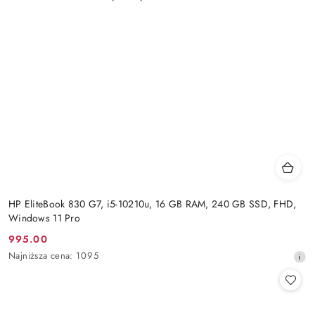
HP EliteBook 830 G7, i5-10210u, 16 GB RAM, 240 GB SSD, FHD,
Windows 11 Pro
995.00
Cena
Najniższa
Najniższa cena:
1095
promocyjna:
cena
z
30
dni