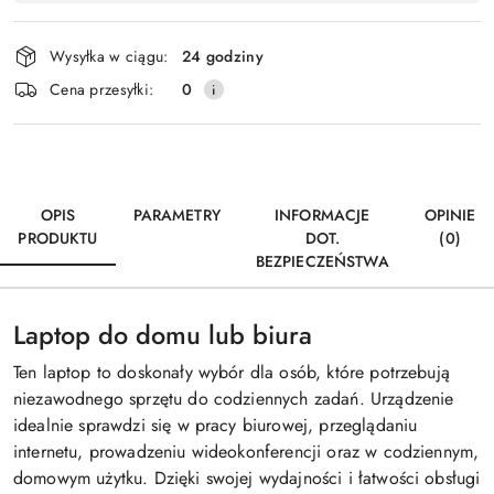
Wyślij
płatność
i
Wysyłka w ciągu:
24 godziny
dostawa
Cena przesyłki:
0
OPIS
PARAMETRY
INFORMACJE
OPINIE
PRODUKTU
DOT.
(0)
BEZPIECZEŃSTWA
Laptop do domu lub biura
Ten laptop to doskonały wybór dla osób, które potrzebują
niezawodnego sprzętu do codziennych zadań. Urządzenie
idealnie sprawdzi się w pracy biurowej, przeglądaniu
internetu, prowadzeniu wideokonferencji oraz w codziennym,
domowym użytku. Dzięki swojej wydajności i łatwości obsługi