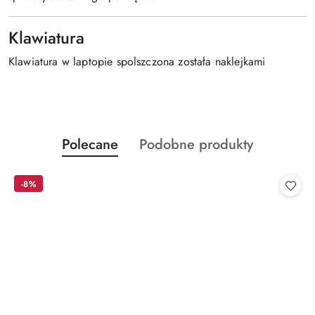
Klawiatura
Klawiatura w laptopie spolszczona została naklejkami
Produkty
Produkty
Polecane
Podobne produkty
Pomiń karuzelę produktów
o
o
statusie:
statusie:
-8%