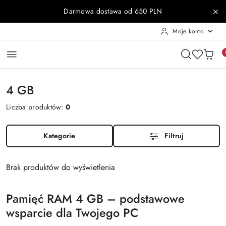
Przejdź do treści głównej
Przejdź do wyszukiwarki
Przejdź do moje konto
Przejdź do menu głównego
Przejdź do stopki
Darmowa dostawa od 650 PLN
Moje konto
4 GB
Liczba produktów:
0
Kategorie
Filtruj
Brak produktów do wyświetlenia
Pamięć RAM 4 GB – podstawowe
wsparcie dla Twojego PC