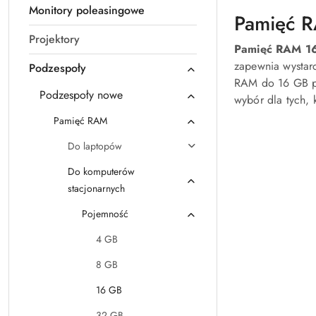
Monitory poleasingowe
Pamięć R
Projektory
Pamięć RAM 1
zapewnia wystar
Podzespoły
RAM do 16 GB po
Podzespoły nowe
wybór dla tych,
Pamięć RAM
Do laptopów
Do komputerów
stacjonarnych
Pojemność
4 GB
8 GB
16 GB
32 GB