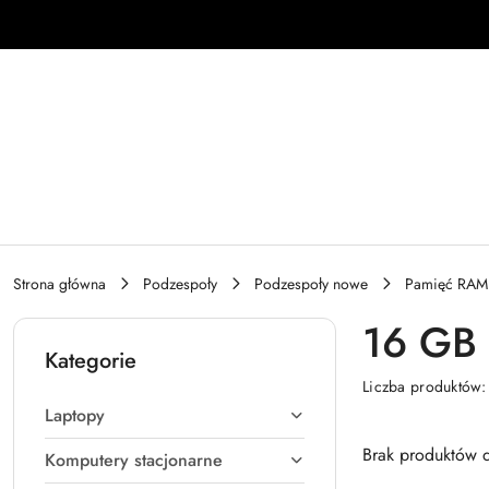
Przejdź do treści głównej
Przejdź do wyszukiwarki
Przejdź do moje konto
Przejdź do menu głównego
Przejdź do stopki
Strona główna
Podzespoły
Podzespoły nowe
Pamięć RAM
16 GB
Kategorie
Liczba produktów
Laptopy
Brak produktów d
Komputery stacjonarne