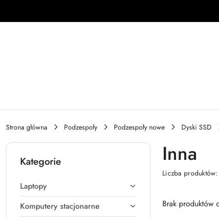
Przejdź do treści głównej
Przejdź do wyszukiwarki
Przejdź do moje konto
Przejdź do menu głównego
Przejdź do stopki
Strona główna
Podzespoły
Podzespoły nowe
Dyski SSD
Inna
Kategorie
Liczba produktów
Laptopy
Brak produktów d
Komputery stacjonarne