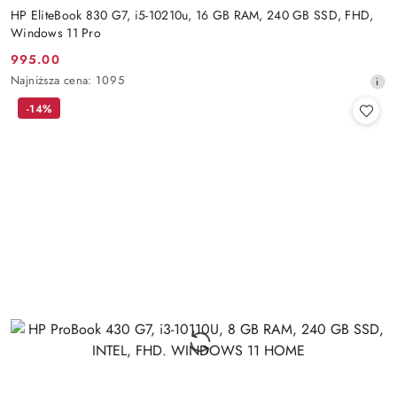
HP EliteBook 830 G7, i5-10210u, 16 GB RAM, 240 GB SSD, FHD,
Windows 11 Pro
995.00
Cena
Najniższa
Najniższa cena:
1095
promocyjna:
cena
-14%
z
30
dni
przed
obniżką