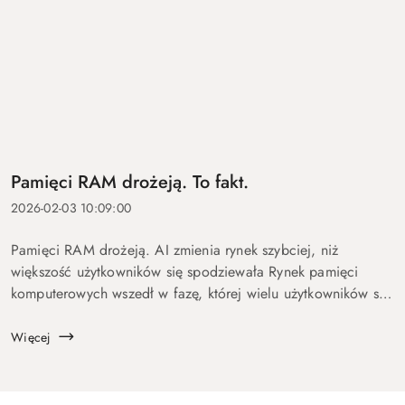
Pamięci RAM drożeją. To fakt.
2026-02-03 10:09:00
Pamięci RAM drożeją. AI zmienia rynek szybciej, niż
większość użytkowników się spodziewała Rynek pamięci
komputerowych wszedł w fazę, której wielu użytkowników się
nie spodziewało. Po okresie tanich podzespołów
obserwujemy wyra...
Więcej