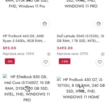
HP ProBooK 445 G8, AMD
Dell Latitude 5540 i5-1335U, 16
Ryzen 5 5600u, 8GB RAM,
GB RAM, 1 TB SSD, INTEL,
DYSK 240 GB SSD, FHD,
FHD, WINDOWS 11 PRO
Cena
Cena
895.00
2495.00
Windows 11 Pro
promocyjna:
Najniższa
promocyjna:
Najniższa
Najniższa cena:
1095
Najniższa cena:
2795
cena
cena
-5%
-14%
z
z
30
30
dni
dni
przed
przed
obniżką
obniżką