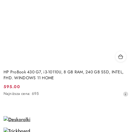
HP ProBook 430 G7, i3-10110U, 8 GB RAM, 240 GB SSD, INTEL,
FHD. WINDOWS 11 HOME
595.00
Cena
Najniższa
Najniższa cena:
695
promocyjna:
cena
z
30
dni
przed
obniżką