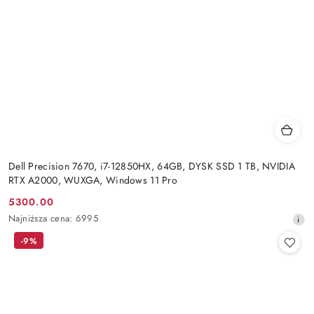
Dell Precision 7670, i7-12850HX, 64GB, DYSK SSD 1 TB, NVIDIA
RTX A2000, WUXGA, Windows 11 Pro
5300.00
Cena
Najniższa
Najniższa cena:
6995
promocyjna:
cena
-9%
z
30
dni
przed
obniżką