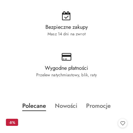
Bezpieczne zakupy
Masz 14 dni na zwrot
Wygodne płatności
Przelew natychmiastowy, blik, raty
Produkty
Produkty
Produkty
Polecane
Nowości
Promocje
Pomiń karuzelę produktów
o
o
o
statusie:
statusie:
statusie:
-8%