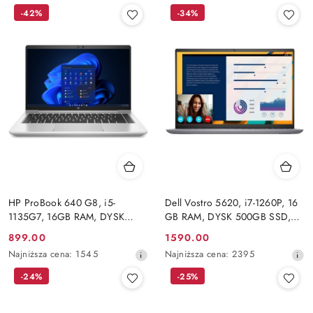
-42%
-34%
HP ProBook 640 G8, i5-
Dell Vostro 5620, i7-1260P, 16
1135G7, 16GB RAM, DYSK
GB RAM, DYSK 500GB SSD,
240GB SSD, INTEL, FHD,
INTEL, WUXGA, WINDOWS 11
Cena
Cena
899.00
1590.00
Windows 11 Pro
PRO
promocyjna:
Najniższa
promocyjna:
Najniższa
Najniższa cena:
1545
Najniższa cena:
2395
cena
cena
-24%
-25%
z
z
30
30
dni
dni