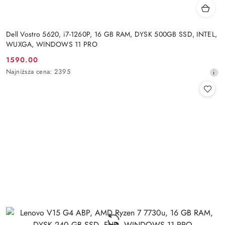
Dell Vostro 5620, i7-1260P, 16 GB RAM, DYSK 500GB SSD, INTEL,
WUXGA, WINDOWS 11 PRO
1590.00
Cena
Najniższa
Najniższa cena:
2395
promocyjna:
cena
z
30
dni
przed
obniżką