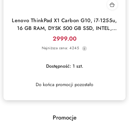
Lenovo ThinkPad X1 Carbon G10, i7-1255u,
16 GB RAM, DYSK 500 GB SSD, INTEL,
WUXGA, WINDOWS 11 PRO
2999.00
Cena
Najniższa
Najniższa cena:
4245
promocyjna:
cena
z
30
Dostępność:
1
szt.
dni
przed
obniżką
Do końca promocji pozostało
Promocje