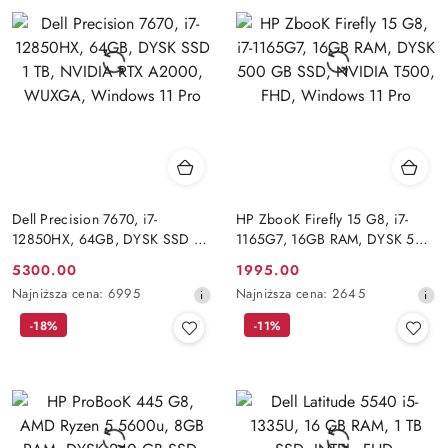
przed
przed
obniżką
obniżką
Dell Precision 7670, i7-
HP ZbooK Firefly 15 G8, i7-
12850HX, 64GB, DYSK SSD 1
1165G7, 16GB RAM, DYSK 500
TB, NVIDIA RTX A2000,
GB SSD, NVIDIA T500, FHD,
Cena
Cena
5300.00
1995.00
WUXGA, Windows 11 Pro
Windows 11 Pro
promocyjna:
Najniższa
promocyjna:
Najniższa
Najniższa cena:
6995
Najniższa cena:
2645
cena
cena
-18%
-11%
z
z
30
30
dni
dni
przed
przed
obniżką
obniżką