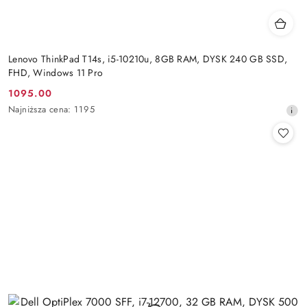
Lenovo ThinkPad T14s, i5-10210u, 8GB RAM, DYSK 240 GB SSD,
FHD, Windows 11 Pro
1095.00
Cena
Najniższa
Najniższa cena:
1195
promocyjna:
cena
z
30
dni
przed
obniżką