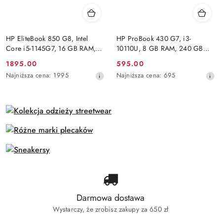
HP EliteBook 850 G8, Intel
HP ProBook 430 G7, i3-
Core i5-1145G7, 16 GB RAM,
10110U, 8 GB RAM, 240 GB
DYSK 500 GB SSD, INTEL,
SSD, INTEL, FHD. WINDOWS
Cena
Cena
1895.00
595.00
FHD, WINDOWS 11 PRO
11 HOME
promocyjna:
Najniższa
promocyjna:
Najniższa
Najniższa cena:
1995
Najniższa cena:
695
cena
cena
z
z
30
30
dni
dni
przed
przed
obniżką
obniżką
Darmowa dostawa
Wystarczy, że zrobisz zakupy za 650 zł