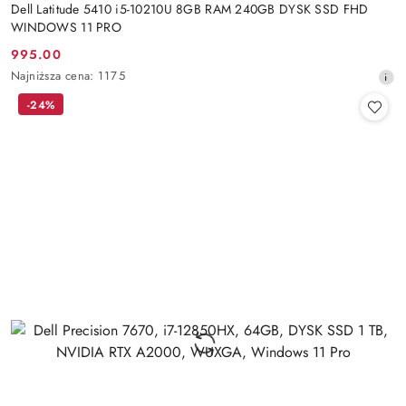
Dell Latitude 5410 i5-10210U 8GB RAM 240GB DYSK SSD FHD
WINDOWS 11 PRO
995.00
Cena
Najniższa
Najniższa cena:
1175
promocyjna:
cena
-24%
z
30
dni
przed
obniżką