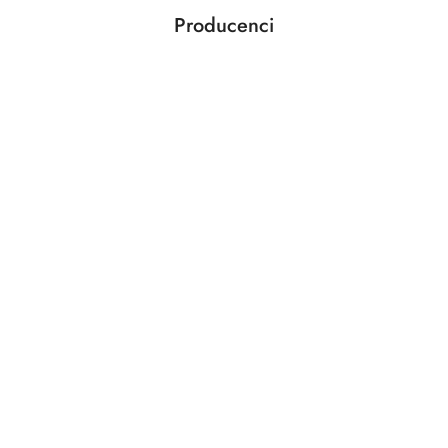
Producenci
Pomiń karuzelę producentów