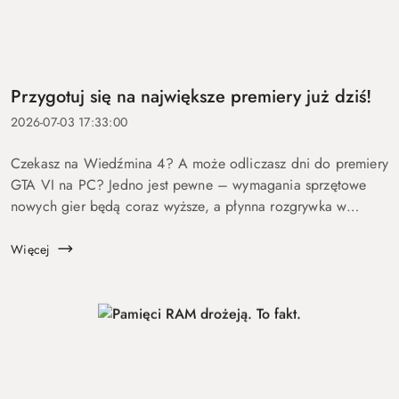
Przygotuj się na największe premiery już dziś!
2026-07-03 17:33:00
Czekasz na Wiedźmina 4? A może odliczasz dni do premiery
GTA VI na PC? Jedno jest pewne – wymagania sprzętowe
nowych gier będą coraz wyższe, a płynna rozgrywka w
najwyższych ustawieniach będzie wymagała naprawdę
wydajnego komputera. Nie warto czekać...
Więcej