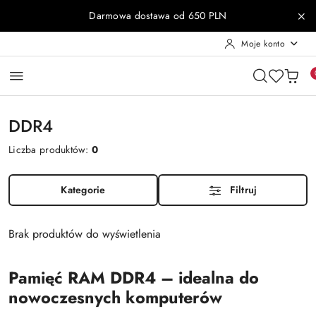
Przejdź do treści głównej
Przejdź do wyszukiwarki
Przejdź do moje konto
Przejdź do menu głównego
Przejdź do stopki
Darmowa dostawa od 650 PLN
Moje konto
DDR4
Liczba produktów:
0
Kategorie
Filtruj
Brak produktów do wyświetlenia
Pamięć RAM DDR4 – idealna do
nowoczesnych komputerów