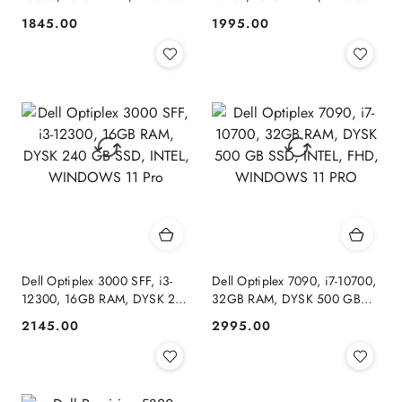
240 GB SSD, INTEL,
240 GB SSD, INTEL,
1845.00
1995.00
Cena:
Cena:
WINDOWS 11 PRO
WINDOWS 11 PRO
Dell Optiplex 3000 SFF, i3-
Dell Optiplex 7090, i7-10700,
12300, 16GB RAM, DYSK 240
32GB RAM, DYSK 500 GB
GB SSD, INTEL, WINDOWS
SSD, INTEL, FHD,
2145.00
2995.00
Cena:
Cena:
11 Pro
WINDOWS 11 PRO