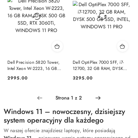
Dell Precision 5820 Tower,
Dell OptiPlex 7000 SFF, i7-
Intel Xeon W-2223, 16 GB
12700, 32 GB RAM, DYSK
RAM, DYSK 500 GB SSD,
500 GB SSD, INTEL,
2995.00
3295.00
Cena:
Cena:
RTX 3060Ti, WINDOWS 11
WINDOWS 11 PRO
PRO
Windows 11 – nowoczesny, dzisiejszy
system operacyjny dla każdego
W naszej ofercie znajdziesz laptopy, które posiadają
Windows 11
– najnowszą wersję systemu operacyjnego od