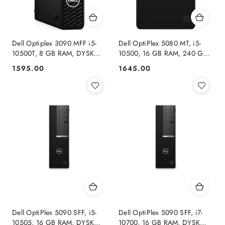
Dell Optiplex 3090 MFF i5-
Dell OptiPlex 5080 MT, i5-
10500T, 8 GB RAM, DYSK
10500, 16 GB RAM, 240 GB
256GB SSD, INTEL.
SSD, INTEL, FHD,
1595.00
1645.00
Cena:
Cena:
WINDOWS 11 Pro
WINDOWS 11 PRO
Dell OptiPlex 5090 SFF, i5-
Dell OptiPlex 5090 SFF, i7-
10505, 16 GB RAM, DYSK
10700, 16 GB RAM, DYSK