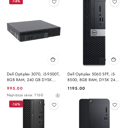
-14%
Dell Optiplex 3070, i5-9500T,
Dell Optiplex 5060 SFF, i5-
8GB RAM, 240 GB DYSK
8500, 8GB RAM, DYSK 240
SSD, INTEL, Windows 11 Pro
GB SSD, INTEL, WINDOWS
995.00
1195.00
Cena
Cena:
11 Pro
Najniższa
Najniższa cena:
1160
promocyjna:
cena
-16%
z
30
dni
przed
obniżką