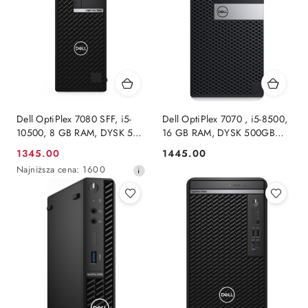
Dell OptiPlex 7080 SFF, i5-
Dell OptiPlex 7070 , i5-8500,
10500, 8 GB RAM, DYSK 500
16 GB RAM, DYSK 500GB
GB SSD, INTEL, WINDOWS
SSD, INTEL, WINDOWS 11
1345.00
1445.00
Cena
Cena:
11 PRO
PRO
Najniższa
Najniższa cena:
1600
promocyjna:
cena
z
30
dni
przed
obniżką