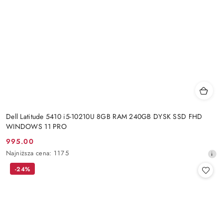
Dell Latitude 5410 i5-10210U 8GB RAM 240GB DYSK SSD FHD
WINDOWS 11 PRO
995.00
Cena
Najniższa
Najniższa cena:
1175
promocyjna:
cena
-24%
z
30
dni
przed
obniżką