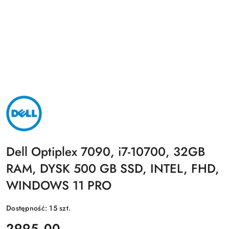
NAZWA
PRODUCENTA:
DELL
Dell Optiplex 7090, i7-10700, 32GB
RAM, DYSK 500 GB SSD, INTEL, FHD,
WINDOWS 11 PRO
Dostępność:
15
szt.
cena:
2995.00