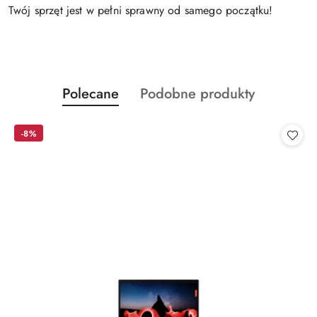
Twój sprzęt jest w pełni sprawny od samego początku!
Produkty
Produkty
Polecane
Podobne produkty
Pomiń karuzelę produktów
o
o
statusie:
statusie:
-8%