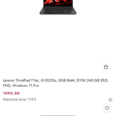
Lenovo ThinkPad T14s, i5-10210u, 8GB RAM, DYSK 240 GB SSD,
FHD, Windows 11 Pro
1095.00
Cena
Najniższa
Najniższa cena:
1195
promocyjna:
cena
z
30