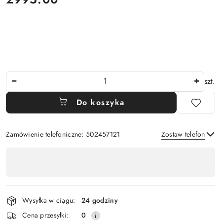
Ilość
szt.
Do koszyka
Zamówienie telefoniczne: 502457121
Zostaw telefon
Dostępność
,
Wyślij
płatność
i
Wysyłka w ciągu:
24 godziny
dostawa
Cena przesyłki:
0