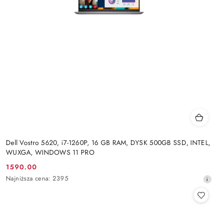
Dell Vostro 5620, i7-1260P, 16 GB RAM, DYSK 500GB SSD, INTEL,
WUXGA, WINDOWS 11 PRO
1590.00
Cena
Najniższa
Najniższa cena:
2395
promocyjna:
cena
z
30
dni