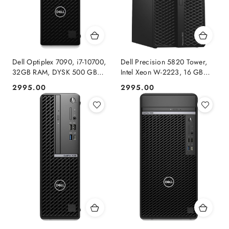
Dell Optiplex 7090, i7-10700,
Dell Precision 5820 Tower,
32GB RAM, DYSK 500 GB
Intel Xeon W-2223, 16 GB
SSD, INTEL, FHD,
RAM, DYSK 500 GB SSD,
2995.00
2995.00
Cena:
Cena:
WINDOWS 11 PRO
RTX 3060Ti, WINDOWS 11
PRO