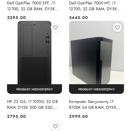
Dell OptiPlex 7000 SFF, i7-
Dell OptiPlex 7000 MT, i7-
12700, 32 GB RAM, DYSK
12700, 32 GB RAM, DYSK
500 GB SSD, INTEL,
500 GB SSD, INTEL,
3295.00
3445.00
Cena:
Cena:
WINDOWS 11 PRO
WINDOWS 11 PRO
PRODUKT NIEDOSTĘPNY
PRODUKT NIEDOSTĘPNY
HP Z2 G5, i7-10700, 32 GB
Komputer Stacjonarny i7-
RAM, DYSK 500 GB SSD,
8700K 64 GB RAM, DYSK
AMD Radeon Pro W5500,
500 GB SSD, NVIDIA
2795.00
2999.00
Cena:
Cena:
WINDOWS 11 PRO
QUADRO P4000, WINDOWS
11 PRO