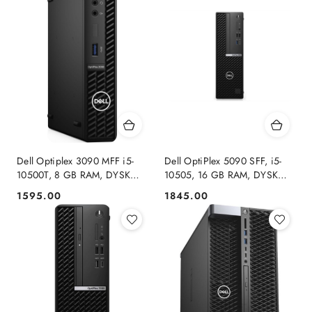
Dell Optiplex 3090 MFF i5-
Dell OptiPlex 5090 SFF, i5-
10500T, 8 GB RAM, DYSK
10505, 16 GB RAM, DYSK
256GB SSD, INTEL.
240 GB SSD, INTEL,
1595.00
1845.00
Cena:
Cena:
WINDOWS 11 Pro
WINDOWS 11 PRO