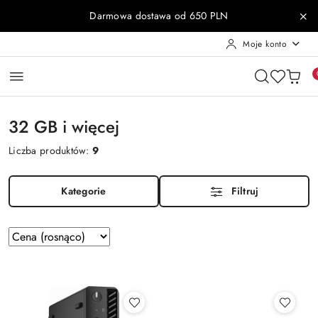
Przejdź do treści głównej
Przejdź do wyszukiwarki
Przejdź do moje konto
Przejdź do menu głównego
Przejdź do stopki
Darmowa dostawa od 650 PLN
Moje konto
32 GB i więcej
Liczba produktów:
9
Kategorie
Filtruj
Zastosowano
Sortuj
według
sortowanie:
Cena
(rosnąco).