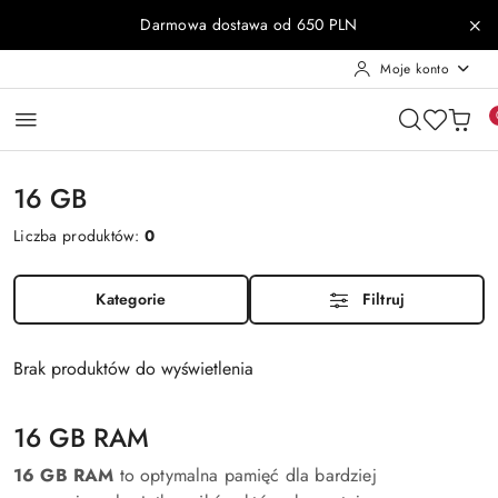
Przejdź do treści głównej
Przejdź do wyszukiwarki
Przejdź do moje konto
Przejdź do menu głównego
Przejdź do stopki
Darmowa dostawa od 650 PLN
Moje konto
16 GB
Liczba produktów:
0
Kategorie
Filtruj
Brak produktów do wyświetlenia
16 GB RAM
16 GB RAM
to optymalna pamięć dla bardziej