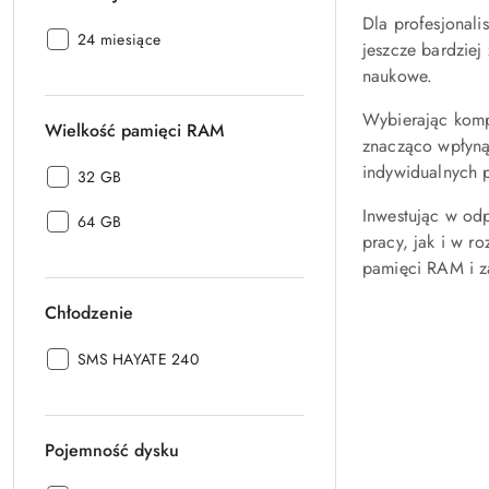
Dla profesjonali
Gwarancja:
24 miesiące
jeszcze bardziej
naukowe.
Wybierając kompu
Wielkość pamięci RAM
znacząco wpłyną
indywidualnych p
Wielkość
32 GB
pamięci
Inwestując w od
Wielkość
RAM:
64 GB
pracy, jak i w r
pamięci
pamięci RAM i z
RAM:
Chłodzenie
Chłodzenie:
SMS HAYATE 240
Pojemność dysku