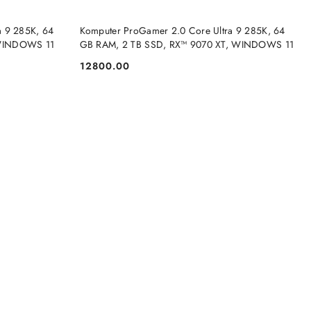
DO KOSZYKA
a 9 285K, 64
Komputer ProGamer 2.0 Core Ultra 9 285K, 64
 WINDOWS 11
GB RAM, 2 TB SSD, RX™ 9070 XT, WINDOWS 11
12800.00
Cena: