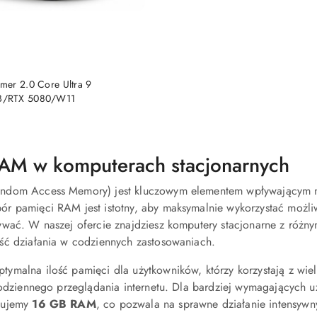
DO KOSZYKA
er 2.0 Core Ultra 9
B/RTX 5080/W11
AM w komputerach stacjonarnych
dom Access Memory) jest kluczowym elementem wpływającym na 
r pamięci RAM jest istotny, aby maksymalnie wykorzystać możliw
ywać. W naszej ofercie znajdziesz komputery stacjonarne z różn
ść działania w codziennych zastosowaniach.
ptymalna ilość pamięci dla użytkowników, którzy korzystają z wie
codziennego przeglądania internetu. Dla bardziej wymagających 
dujemy
16 GB RAM
, co pozwala na sprawne działanie intensywny