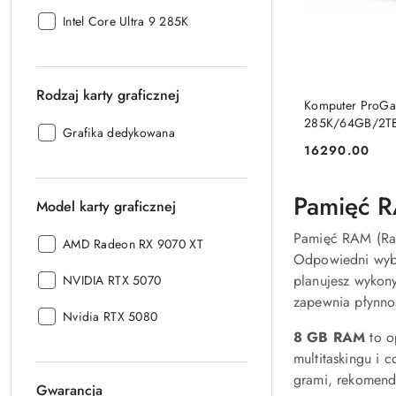
procesora:
Model
Intel Core Ultra 9 285K
procesora:
Rodzaj karty graficznej
Komputer ProGam
285K/64GB/2T
Rodzaj
Grafika dedykowana
16290.00
karty
Cena:
graficznej:
Pamięć R
Model karty graficznej
Pamięć RAM (Ran
Model
AMD Radeon RX 9070 XT
Odpowiedni wybó
karty
planujesz wykon
Model
graficznej:
NVIDIA RTX 5070
karty
zapewnia płynno
Model
graficznej:
Nvidia RTX 5080
karty
8 GB RAM
to o
graficznej:
multitaskingu i 
grami, rekomen
Gwarancja