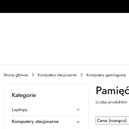
Przejdź do treści głównej
Przejdź do wyszukiwarki
Przejdź do moje konto
Przejdź do menu głównego
Przejdź do stopki
Strona główna
Komputery stacjonarne
Komputery gamingowe
Pamię
Kategorie
Liczba produktów
Laptopy
Zastosowano
Sortuj
Komputery stacjonarne
według
sortowanie: