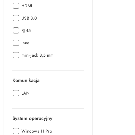
Złącza:
HDMI
Złącza:
USB 3.0
Złącza:
RJ-45
Złącza:
inne
Złącza:
mini-jack 3,5 mm
Komunikacja
Komunikacja:
LAN
System operacyjny
System
Windows 11 Pro