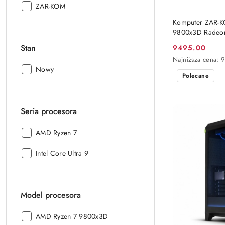
Producent:
ZAR-KOM
Komputer ZAR-
9800x3D Radeo
Windows 11 Pro
Stan
9495.00
Cena
Najniższa
Najniższa cena:
promocyjna:
cena
Stan:
Nowy
Polecane
z
30
dni
przed
Seria procesora
obniżką
Seria
AMD Ryzen 7
procesora:
Seria
Intel Core Ultra 9
procesora:
Model procesora
Model
AMD Ryzen 7 9800x3D