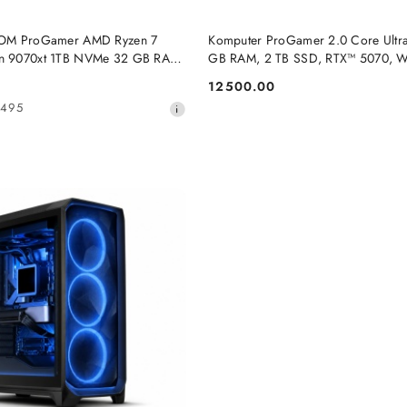
DO KOSZYKA
DO KOSZYKA
KOM ProGamer AMD Ryzen 7
Komputer ProGamer 2.0 Core Ultr
n 9070xt 1TB NVMe 32 GB RAM
GB RAM, 2 TB SSD, RTX™ 5070,
12500.00
Cena:
9495