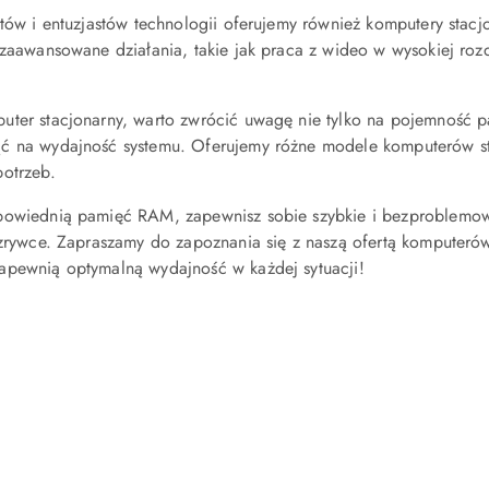
stów i entuzjastów technologii oferujemy również komputery stac
 zaawansowane działania, takie jak praca z wideo w wysokiej rozd
ter stacjonarny, warto zwrócić uwagę nie tylko na pojemność pam
ć na wydajność systemu. Oferujemy różne modele komputerów s
otrzeb.
powiednią pamięć RAM, zapewnisz sobie szybkie i bezproblemow
ozrywce. Zapraszamy do zapoznania się z naszą ofertą komputeró
apewnią optymalną wydajność w każdej sytuacji!