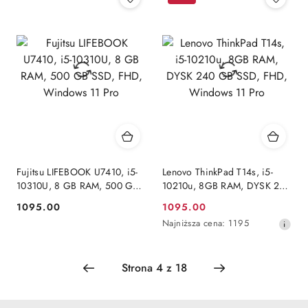
30
dni
przed
obniżką
Fujitsu LIFEBOOK U7410, i5-
Lenovo ThinkPad T14s, i5-
10310U, 8 GB RAM, 500 GB
10210u, 8GB RAM, DYSK 240
SSD, FHD, Windows 11 Pro
GB SSD, FHD, Windows 11
1095.00
1095.00
Cena:
Cena
Pro
Najniższa
Najniższa cena:
1195
promocyjna:
cena
z
30
dni
przed
obniżką