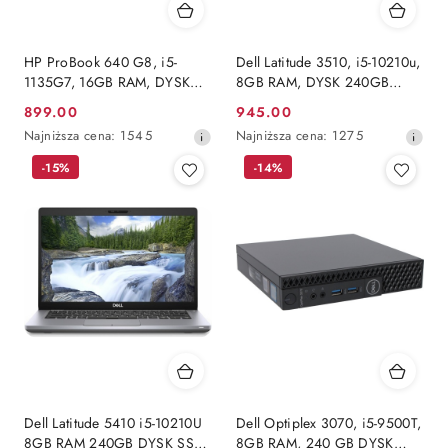
HP ProBook 640 G8, i5-
Dell Latitude 3510, i5-10210u,
1135G7, 16GB RAM, DYSK
8GB RAM, DYSK 240GB
240GB SSD, INTEL, FHD,
SSD, INTEL, FHD, Windows
899.00
945.00
Cena
Cena
Windows 11 Pro
11 Pro
Najniższa
Najniższa
Najniższa cena:
1545
Najniższa cena:
1275
promocyjna:
promocyjna:
cena
cena
-15%
-14%
z
z
30
30
dni
dni
przed
przed
obniżką
obniżką
Dell Latitude 5410 i5-10210U
Dell Optiplex 3070, i5-9500T,
8GB RAM 240GB DYSK SSD
8GB RAM, 240 GB DYSK