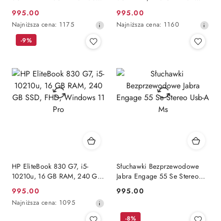
FHD WINDOWS 11 PRO
SSD, INTEL, Windows 11 Pro
995.00
995.00
Cena
Cena
Najniższa
Najniższa
Najniższa cena:
1175
Najniższa cena:
1160
promocyjna:
promocyjna:
cena
cena
-9%
z
z
30
30
dni
dni
przed
przed
obniżką
obniżką
HP EliteBook 830 G7, i5-
Słuchawki Bezprzewodowe
10210u, 16 GB RAM, 240 GB
Jabra Engage 55 Se Stereo
SSD, FHD, Windows 11 Pro
Usb-A Ms
995.00
995.00
Cena
Cena:
Najniższa
Najniższa cena:
1095
promocyjna:
cena
-8%
z