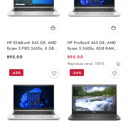
HP EliteBooK 845 G8, AMD
HP ProBooK 445 G8, AMD
Ryzen 5 PRO 5650u, 8 GB
Ryzen 5 5600u, 8GB RAM,
RAM, DYSK 240 GB SSD,
DYSK 240 GB SSD, FHD,
895.00
895.00
Cena:
Cena
FHD, Windows 11 Pro
Windows 11 Pro
Najniższa
Najniższa cena:
1095
promocyjna:
cena
-42%
-26%
z
30
dni
przed
obniżką