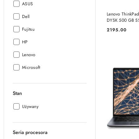
Producent:
ASUS
PRO
Lenovo ThinkPad
Producent:
Dell
DYSK 500 GB SS
WINDOWS 11 
Producent:
Fujitsu
2195.00
Cena:
Producent:
HP
Producent:
Lenovo
Producent:
Microsoft
Stan
Stan:
Używany
Seria procesora