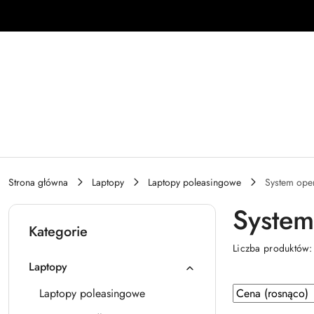
Przejdź do treści głównej
Przejdź do wyszukiwarki
Przejdź do moje konto
Przejdź do menu głównego
Przejdź do stopki
Strona główna
Laptopy
Laptopy poleasingowe
System ope
System
Kategorie
Liczba produktów
Laptopy
Zastosowano
Sortuj
Laptopy poleasingowe
według
sortowanie: