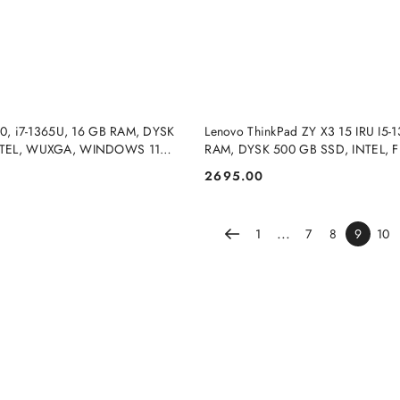
DUKT NIEDOSTĘPNY
PRODUKT NIEDOSTĘP
440, i7-1365U, 16 GB RAM, DYSK
Lenovo ThinkPad ZY X3 15 IRU I5-
NTEL, WUXGA, WINDOWS 11
RAM, DYSK 500 GB SSD, INTEL, 
WINDOWS 11 PRO
2695.00
Cena:
...
1
7
8
9
10