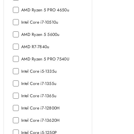
procesora:
Model
AMD Ryzen 5 PRO 4650u
procesora:
Model
Intel Core i7-10510u
procesora:
Model
AMD Ryzen 5 5600u
procesora:
Model
AMD R7-7840u
procesora:
Model
AMD Ryzen 5 PRO 7540U
procesora:
Model
Intel Core i5-1335u
procesora:
Model
Intel Core i7-1355u
procesora:
Model
Intel Core i7-1365u
procesora:
Model
Intel Core i7-12800H
procesora:
Model
Intel Core i7-13620H
procesora:
Model
Intel Core i5-1250P