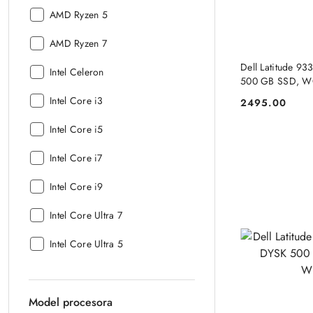
Seria
AMD Ryzen 5
procesora:
Seria
AMD Ryzen 7
procesora:
PRO
Dell Latitude 9
Seria
Intel Celeron
500 GB SSD, 
procesora:
PRO
Seria
Intel Core i3
2495.00
Cena:
procesora:
Seria
Intel Core i5
procesora:
Seria
Intel Core i7
procesora:
Seria
Intel Core i9
procesora:
Seria
Intel Core Ultra 7
procesora:
Seria
Intel Core Ultra 5
procesora:
Model procesora