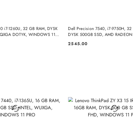
DUKT NIEDOSTĘPNY
PRODUKT NIEDOSTĘP
330 i7-1260U, 32 GB RAM, DYSK
Dell Precision 7540, i7-9750H, 3
WQXGA DOTYK, WINDOWS 11
DYSK 500GB SSD, AMD RADEON
3200, FHD, Windows 11 Pro
2545.00
Cena: