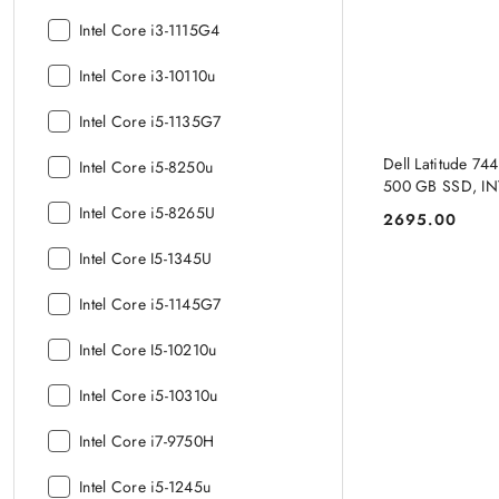
Model
Intel Core i3-1115G4
procesora:
Model
Intel Core i3-10110u
procesora:
Model
Intel Core i5-1135G7
procesora:
PRO
Dell Latitude 7
Model
Intel Core i5-8250u
500 GB SSD, I
procesora:
PRO
Model
Intel Core i5-8265U
2695.00
Cena:
procesora:
Model
Intel Core I5-1345U
procesora:
Model
Intel Core i5-1145G7
procesora:
Model
Intel Core I5-10210u
procesora:
Model
Intel Core i5-10310u
procesora:
Model
Intel Core i7-9750H
procesora:
Model
Intel Core i5-1245u