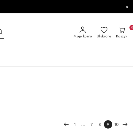
Moje konto
Ulubione
Koszyk
...
1
7
8
9
10