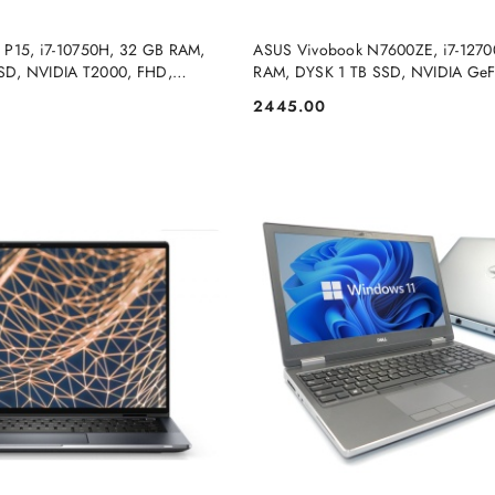
DUKT NIEDOSTĘPNY
PRODUKT NIEDOSTĘP
 P15, i7-10750H, 32 GB RAM,
ASUS Vivobook N7600ZE, i7-1270
D, NVIDIA T2000, FHD,
RAM, DYSK 1 TB SSD, NVIDIA GeF
PRO
3050, 4K, WINDOWS 11 HOME
2445.00
Cena: