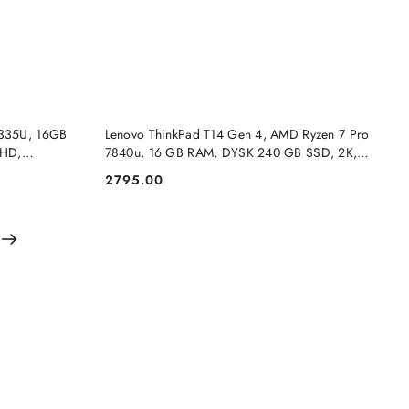
NY
PRODUKT NIEDOSTĘPNY
1335U, 16GB
Lenovo ThinkPad T14 Gen 4, AMD Ryzen 7 Pro
FHD,
7840u, 16 GB RAM, DYSK 240 GB SSD, 2K,
Windows 11 Pro
2795.00
Cena: