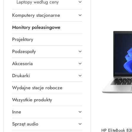
Laptopy według ceny
Cena
(rosnąco).
Komputery stacjonarne
Monitory poleasingowe
Projektory
Podzespoły
Akcesoria
Drukarki
Wydajne stacje robocze
Wszystkie produkty
Inne
Sprzęt audio
PRO
HP EliteBook 83