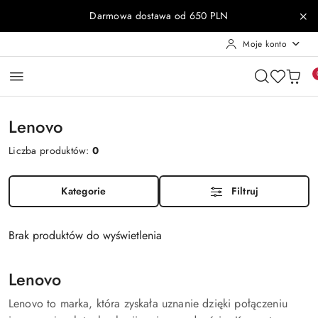
Przejdź do treści głównej
Przejdź do wyszukiwarki
Przejdź do moje konto
Przejdź do menu głównego
Przejdź do stopki
Darmowa dostawa od 650 PLN
Moje konto
Lenovo
Liczba produktów:
0
Kategorie
Filtruj
Brak produktów do wyświetlenia
Lenovo
Lenovo to marka, która zyskała uznanie dzięki połączeniu