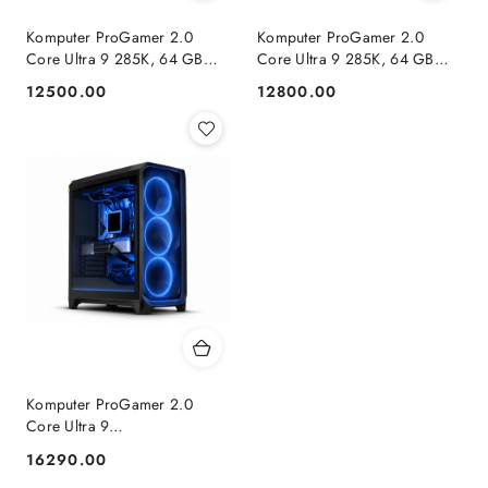
Komputer ProGamer 2.0
Komputer ProGamer 2.0
Core Ultra 9 285K, 64 GB
Core Ultra 9 285K, 64 GB
RAM, 2 TB SSD, RTX™ 5070,
RAM, 2 TB SSD, RX™ 9070
12500.00
12800.00
Cena:
Cena:
WINDOWS 11
XT, WINDOWS 11
Komputer ProGamer 2.0
Core Ultra 9
285K/64GB/2TB/RTX
16290.00
Cena:
5080/W11