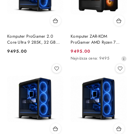
Komputer ProGamer 2.0
Komputer ZAR-KOM
Core Ultra 9 285K, 32 GB
ProGamer AMD Ryzen 7
RAM, 1 TB SSD, RX™ 9070
9800x3D Radeon 9070xt 1TB
9495.00
9495.00
Cena:
Cena
XT, WINDOWS 11
NVMe 32 GB RAM Windows
Najniższa
Najniższa cena:
9495
11 Pro
promocyjna:
cena
z
30
dni
przed
obniżką