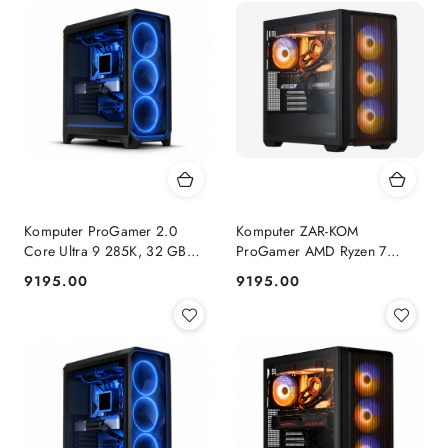
Komputer ProGamer 2.0
Komputer ZAR-KOM
Core Ultra 9 285K, 32 GB
ProGamer AMD Ryzen 7
RAM, 1 TB SSD, RTX™ 5070,
9800x3D RTX 5070 1TB
9195.00
9195.00
Cena:
Cena:
WINDOWS 11
NVMe 32 GB RAM Windows
11 Pro