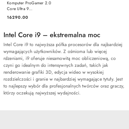
Komputer ProGamer 2.0
Core Ultra 9
285K/64GB/2TB/RTX
16290.00
Cena:
5080/W11
Intel Core i9 – ekstremalna moc
Intel Core i9 to najwyższa półka procesorów dla najbardziej
wymagających użytkowników. Z ośmioma lub więcej
rdzeniami, i9 oferuje niesamowitą moc obliczeniową, co
czyni go idealnym do intensywnych zadań, takich jak
renderowanie grafiki 3D, edycja wideo w wysokiej
rozdzielczości i granie w najbardziej wymagające tytuły. Jest
to najlepszy wybór dla profesjonalnych twórców oraz graczy,
którzy oczekują najwyższej wydajności.