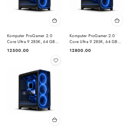
Komputer ProGamer 2.0
Komputer ProGamer 2.0
Core Ultra 9 285K, 64 GB
Core Ultra 9 285K, 64 GB
RAM, 2 TB SSD, RTX™ 5070,
RAM, 2 TB SSD, RX™ 9070
12500.00
12800.00
Cena:
Cena:
WINDOWS 11
XT, WINDOWS 11