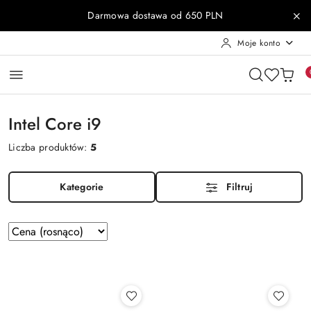
Przejdź do treści głównej
Przejdź do wyszukiwarki
Przejdź do moje konto
Przejdź do menu głównego
Przejdź do stopki
Darmowa dostawa od 650 PLN
Moje konto
Intel Core i9
Liczba produktów:
5
Kategorie
Filtruj
Zastosowano
Sortuj
według
sortowanie:
Cena
(rosnąco).