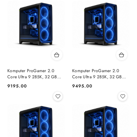
Komputer ProGamer 2.0
Komputer ProGamer 2.0
Core Ultra 9 285K, 32 GB
Core Ultra 9 285K, 32 GB
RAM, 1 TB SSD, RTX™ 5070,
RAM, 1 TB SSD, RX™ 9070
9195.00
9495.00
Cena:
Cena:
WINDOWS 11
XT, WINDOWS 11