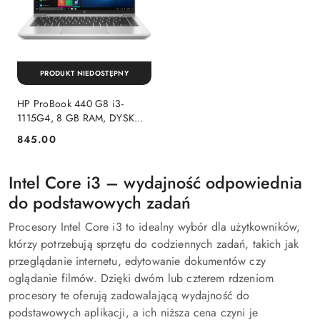
PRODUKT NIEDOSTĘPNY
HP ProBook 440 G8 i3-
1115G4, 8 GB RAM, DYSK
240 GB SSD. INTEL, FHD,
845.00
Cena:
WINDOWS 11 PRO
Intel Core i3 – wydajność odpowiednia
do podstawowych zadań
Procesory Intel Core i3 to idealny wybór dla użytkowników,
którzy potrzebują sprzętu do codziennych zadań, takich jak
przeglądanie internetu, edytowanie dokumentów czy
oglądanie filmów. Dzięki dwóm lub czterem rdzeniom
procesory te oferują zadowalającą wydajność do
podstawowych aplikacji, a ich niższa cena czyni je