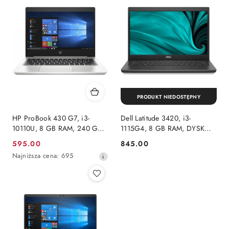
PRODUKT NIEDOSTĘPNY
HP ProBook 430 G7, i3-
Dell Latitude 3420, i3-
10110U, 8 GB RAM, 240 GB
1115G4, 8 GB RAM, DYSK
SSD, INTEL, FHD.
240 GB SSD, INTEL, FHD,
595.00
845.00
Cena
Cena:
WINDOWS 11 HOME
WINDOWS 11 PRO
Najniższa
Najniższa cena:
695
promocyjna:
cena
z
30
dni
przed
obniżką