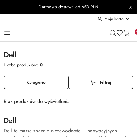
Przejdź do treści głównej
Przejdź do wyszukiwarki
Przejdź do moje konto
Przejdź do menu głównego
Przejdź do stopki
Darmowa dostawa od 650 PLN
Moje konto
Dell
Liczba produktów:
0
Kategorie
Filtruj
Brak produktów do wyświetlenia
Dell
Dell to marka znana z niezawodności i innowacyjnych