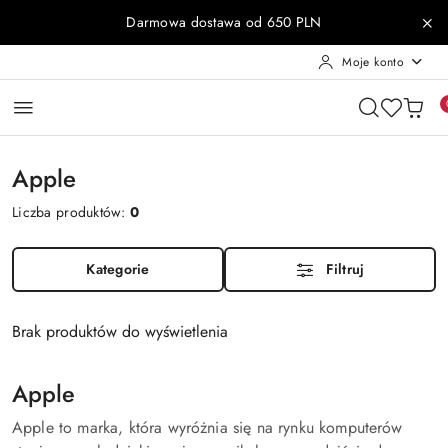
Przejdź do treści głównej
Przejdź do wyszukiwarki
Przejdź do moje konto
Przejdź do menu głównego
Przejdź do stopki
Darmowa dostawa od 650 PLN
Moje konto
Apple
Liczba produktów:
0
Kategorie
Filtruj
Brak produktów do wyświetlenia
Apple
Apple to marka, która wyróżnia się na rynku komputerów