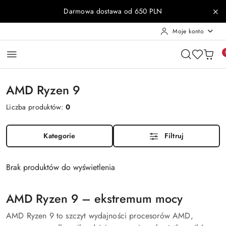
Przejdź do treści głównej
Przejdź do wyszukiwarki
Przejdź do moje konto
Przejdź do menu głównego
Przejdź do stopki
Darmowa dostawa od 650 PLN
Moje konto
AMD Ryzen 9
Liczba produktów:
0
Kategorie
Filtruj
Brak produktów do wyświetlenia
AMD Ryzen 9 – ekstremum mocy
AMD Ryzen 9 to szczyt wydajności procesorów AMD,