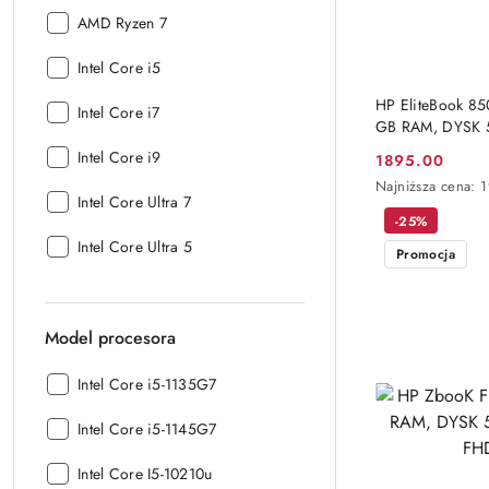
procesora:
Seria
AMD Ryzen 7
procesora:
Seria
Intel Core i5
procesora:
HP EliteBook 850
Seria
Intel Core i7
GB RAM, DYSK 5
procesora:
WINDOWS 11 
Seria
Intel Core i9
1895.00
Cena
procesora:
Najniższa
Najniższa cena:
promocyjna:
Seria
Intel Core Ultra 7
cena
-25%
procesora:
z
30
Seria
Intel Core Ultra 5
Promocja
dni
procesora:
przed
obniżką
Model procesora
Model
Intel Core i5-1135G7
procesora:
Model
Intel Core i5-1145G7
procesora:
Model
Intel Core I5-10210u