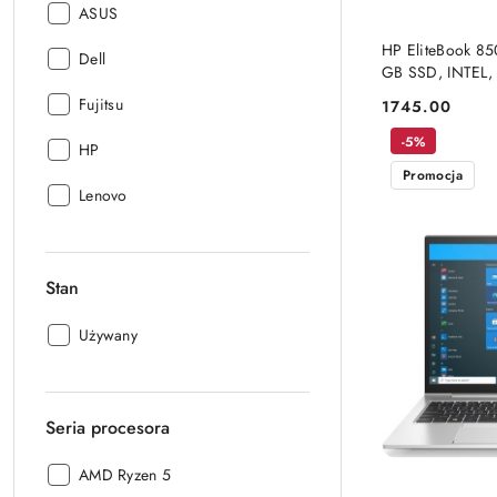
Producent:
ASUS
HP EliteBook 85
Producent:
Dell
GB SSD, INTEL,
Producent:
Fujitsu
1745.00
Cena:
-5%
Producent:
HP
Promocja
Producent:
Lenovo
Stan
Stan:
Używany
Seria procesora
Seria
AMD Ryzen 5