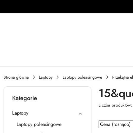
Przejdź do treści głównej
Przejdź do wyszukiwarki
Przejdź do moje konto
Przejdź do menu głównego
Przejdź do stopki
Strona główna
Laptopy
Laptopy poleasingowe
Przekątna e
15&quo
Kategorie
Liczba produktów
Laptopy
Zastosowano
Sortuj
Laptopy poleasingowe
według
sortowanie: