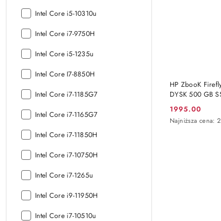
procesora:
Model
Intel Core i5-10310u
procesora:
Model
Intel Core i7-9750H
procesora:
Model
Intel Core i5-1235u
procesora:
Model
Intel Core I7-8850H
procesora:
HP ZbooK Firefl
Model
DYSK 500 GB SS
Intel Core i7-1185G7
Windows 11 Pro
procesora:
1995.00
Cena
Model
Intel Core i7-1165G7
Najniższa
Najniższa cena:
procesora:
promocyjna:
cena
Model
Intel Core i7-11850H
z
procesora:
30
Model
Intel Core i7-10750H
dni
procesora:
przed
obniżką
Model
Intel Core i7-1265u
procesora:
Model
Intel Core i9-11950H
procesora:
Model
Intel Core i7-10510u