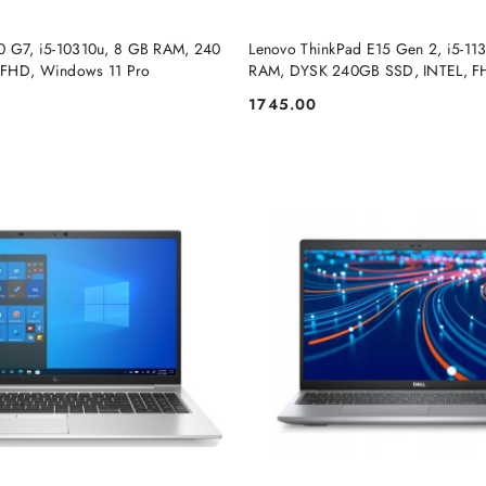
DO KOSZYKA
DO KOSZYKA
0 G7, i5-10310u, 8 GB RAM, 240
Lenovo ThinkPad E15 Gen 2, i5-1
 FHD, Windows 11 Pro
RAM, DYSK 240GB SSD, INTEL, F
11 Pro
1745.00
Cena: