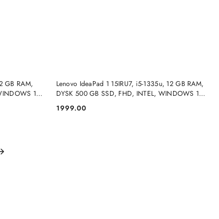
DO KOSZYKA
12 GB RAM,
Lenovo IdeaPad 1 15IRU7, i5-1335u, 12 GB RAM,
 WINDOWS 11
DYSK 500 GB SSD, FHD, INTEL, WINDOWS 11
PRO
1999.00
Cena: