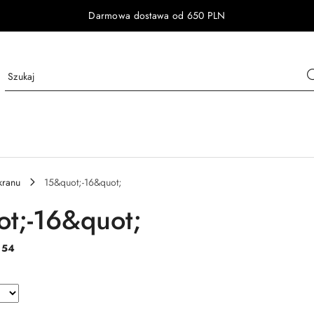
Darmowa dostawa od 650 PLN
kranu
15&quot;-16&quot;
t;-16&quot;
:
54