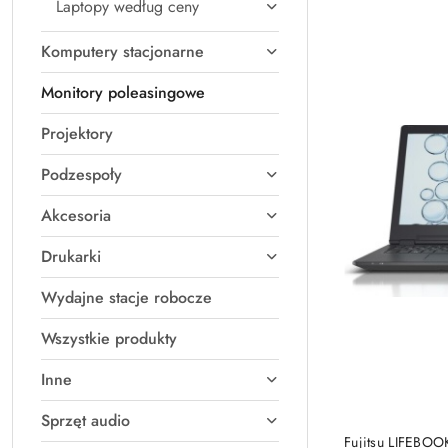
Laptopy według ceny
Cena
(rosnąco).
Komputery stacjonarne
Monitory poleasingowe
Projektory
Podzespoły
Akcesoria
Drukarki
Wydajne stacje robocze
Wszystkie produkty
Inne
Sprzęt audio
Fujitsu LIFEBOO