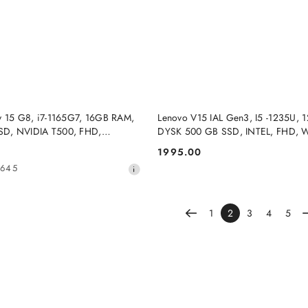
DO KOSZYKA
DO KOSZYKA
y 15 G8, i7-1165G7, 16GB RAM,
Lenovo V15 IAL Gen3, I5 -1235U, 
D, NVIDIA T500, FHD,
DYSK 500 GB SSD, INTEL, FHD,
PRO
1995.00
Cena:
2645
1
2
3
4
5