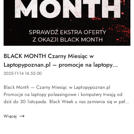
Tytuł
BLACK MONTH Czarny Miesiąc w
artykułu:
Laptopypoznan.pl – promocje na laptopy
poleasingowe od teraz do końca listopada!
Data
2025-11-14 14:55:00
dodania:
Treść
Black Month — Czarny Miesiąc w Laptopypoznan.pl
artykułu:
Promocje na laptopy poleasingowe i komputery trwają od
dziś do 30 listopada. Black Week u nas zamienia się w pełen
Black Month — oferty będą się zmieniać przez cały miesiąc.
Wybierz model dopaso...
Więcej