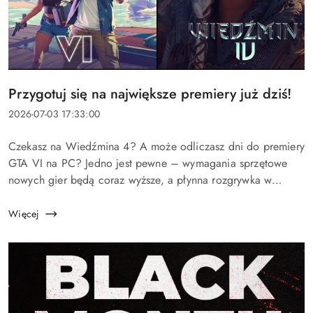
Tytuł
Przygotuj się na największe premiery już dziś!
artykułu:
Data
2026-07-03 17:33:00
dodania:
Treść
Czekasz na Wiedźmina 4? A może odliczasz dni do premiery
artykułu:
GTA VI na PC? Jedno jest pewne – wymagania sprzętowe
nowych gier będą coraz wyższe, a płynna rozgrywka w
najwyższych ustawieniach będzie wymagała naprawdę
wydajnego komputera. Nie warto czekać...
Więcej