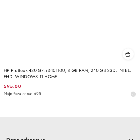
HP ProBook 430 G7, i3-10110U, 8 GB RAM, 240 GB SSD, INTEL,
FHD. WINDOWS 11 HOME
595.00
Cena
Najniższa
Najniższa cena:
695
promocyjna:
cena
z
30
dni
przed
obniżką
Dane adresowe