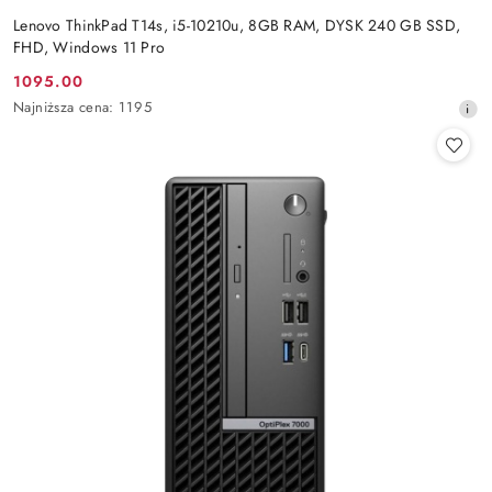
Lenovo ThinkPad T14s, i5-10210u, 8GB RAM, DYSK 240 GB SSD,
FHD, Windows 11 Pro
1095.00
Cena
Najniższa
Najniższa cena:
1195
promocyjna:
cena
z
30
dni
przed
obniżką