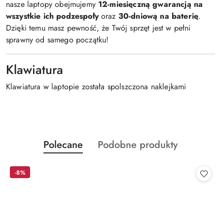
nasze laptopy obejmujemy
12-miesięczną gwarancją na
wszystkie ich podzespoły
oraz
30-dniową na baterię
.
Dzięki temu masz pewność, że Twój sprzęt jest w pełni
sprawny od samego początku!
Klawiatura
Klawiatura w laptopie została spolszczona naklejkami
Produkty
Produkty
Polecane
Podobne produkty
Pomiń karuzelę produktów
o
o
statusie:
statusie:
-8%