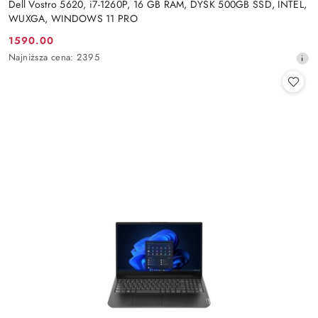
Dell Vostro 5620, i7-1260P, 16 GB RAM, DYSK 500GB SSD, INTEL,
WUXGA, WINDOWS 11 PRO
1590.00
Cena
Najniższa
Najniższa cena:
2395
promocyjna:
cena
z
30
dni
przed
obniżką