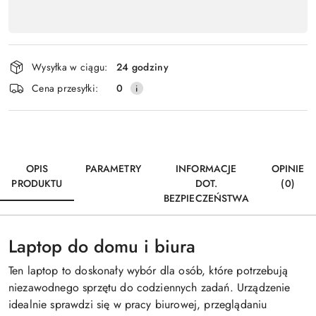
Dostępność
,
Wyślij
płatność
i
Wysyłka w ciągu:
24 godziny
dostawa
Cena przesyłki:
0
OPIS
PARAMETRY
INFORMACJE
OPINIE
PRODUKTU
DOT.
(0)
BEZPIECZEŃSTWA
Laptop do domu i biura
Ten laptop to doskonały wybór dla osób, które potrzebują
niezawodnego sprzętu do codziennych zadań. Urządzenie
idealnie sprawdzi się w pracy biurowej, przeglądaniu