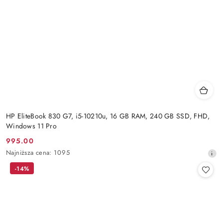
HP EliteBook 830 G7, i5-10210u, 16 GB RAM, 240 GB SSD, FHD,
Windows 11 Pro
995.00
Cena
Najniższa
Najniższa cena:
1095
promocyjna:
cena
-14%
z
30
dni
przed
obniżką