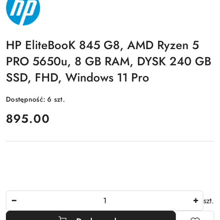
PRODUCENTA:
HP
HP EliteBooK 845 G8, AMD Ryzen 5
PRO 5650u, 8 GB RAM, DYSK 240 GB
SSD, FHD, Windows 11 Pro
Dostępność:
6
szt.
cena:
895.00
Ilość
szt.