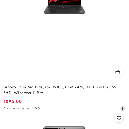
Lenovo ThinkPad T14s, i5-10210u, 8GB RAM, DYSK 240 GB SSD,
FHD, Windows 11 Pro
1095.00
Cena
Najniższa
Najniższa cena:
1195
promocyjna:
cena
z
30
dni