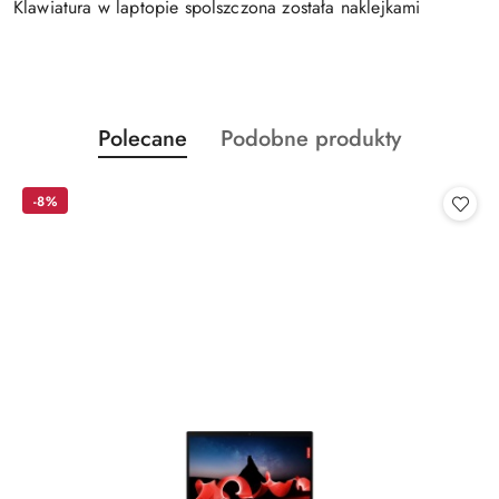
Klawiatura w laptopie spolszczona została naklejkami
Produkty
Produkty
Polecane
Podobne produkty
Pomiń karuzelę produktów
o
o
statusie:
statusie:
-8%