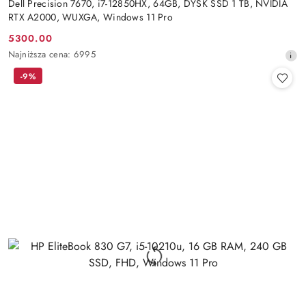
Dell Precision 7670, i7-12850HX, 64GB, DYSK SSD 1 TB, NVIDIA
RTX A2000, WUXGA, Windows 11 Pro
5300.00
Cena
Najniższa
Najniższa cena:
6995
promocyjna:
cena
-9%
z
30
dni
przed
obniżką