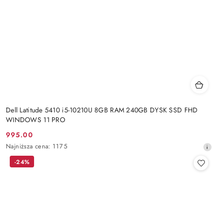
Dell Latitude 5410 i5-10210U 8GB RAM 240GB DYSK SSD FHD
WINDOWS 11 PRO
995.00
Cena
Najniższa
Najniższa cena:
1175
promocyjna:
cena
-24%
z
30
dni
przed
obniżką