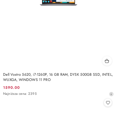
Dell Vostro 5620, i7-1260P, 16 GB RAM, DYSK 500GB SSD, INTEL,
WUXGA, WINDOWS 11 PRO
1590.00
Cena
Najniższa
Najniższa cena:
2395
promocyjna:
cena
z
30
dni
przed