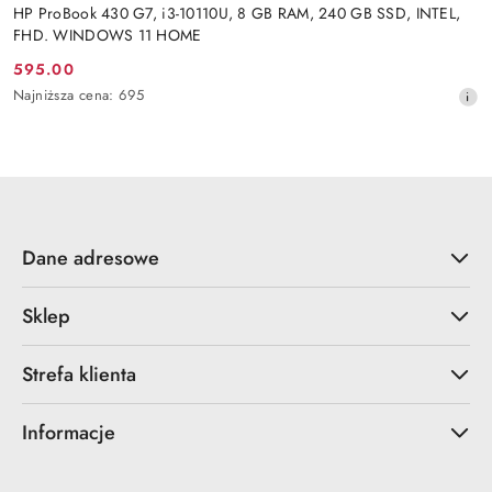
HP ProBook 430 G7, i3-10110U, 8 GB RAM, 240 GB SSD, INTEL,
FHD. WINDOWS 11 HOME
595.00
Cena
Najniższa
Najniższa cena:
695
promocyjna:
cena
z
30
dni
przed
obniżką
Dane adresowe
Sklep
Strefa klienta
Informacje