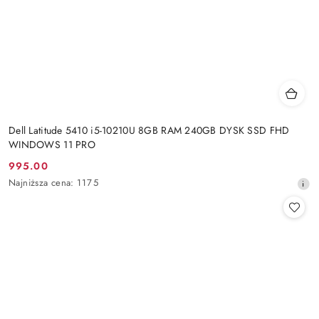
Dell Latitude 5410 i5-10210U 8GB RAM 240GB DYSK SSD FHD
WINDOWS 11 PRO
995.00
Cena
Najniższa
Najniższa cena:
1175
promocyjna:
cena
z
30
dni
przed
obniżką