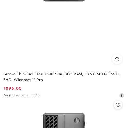
Lenovo ThinkPad T14s, i5-10210u, 8GB RAM, DYSK 240 GB SSD,
FHD, Windows 11 Pro
1095.00
Cena
Najniższa
Najniższa cena:
1195
promocyjna:
cena
z
30
dni
przed
obniżką