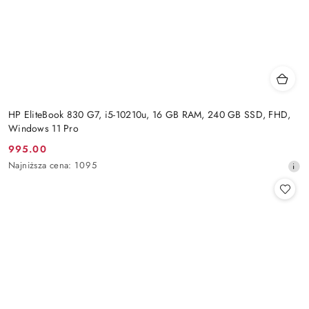
HP EliteBook 830 G7, i5-10210u, 16 GB RAM, 240 GB SSD, FHD,
Windows 11 Pro
995.00
Cena
Najniższa
Najniższa cena:
1095
promocyjna:
cena
z
30
dni
przed
obniżką