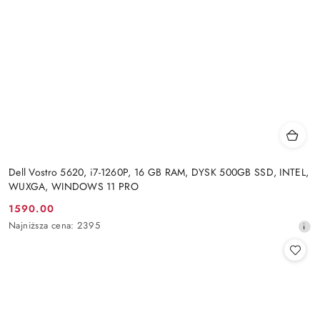
Dell Vostro 5620, i7-1260P, 16 GB RAM, DYSK 500GB SSD, INTEL,
WUXGA, WINDOWS 11 PRO
1590.00
Cena
Najniższa
Najniższa cena:
2395
promocyjna:
cena
z
30
dni
przed
obniżką