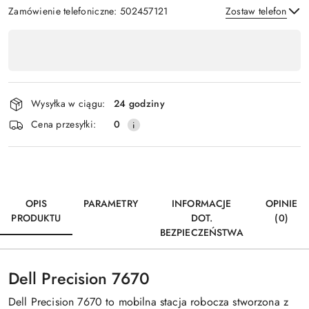
Zamówienie telefoniczne: 502457121
Zostaw telefon
Dostępność
,
Wyślij
płatność
i
Wysyłka w ciągu:
24 godziny
dostawa
Cena przesyłki:
0
OPIS
PARAMETRY
INFORMACJE
OPINIE
PRODUKTU
DOT.
(0)
BEZPIECZEŃSTWA
Dell Precision 7670
Dell Precision 7670 to mobilna stacja robocza stworzona z